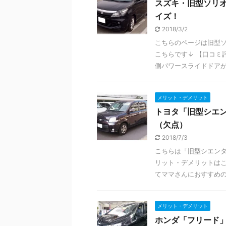
スズキ・旧型ソリオ
イズ！
2018/3/2
こちらのページは旧型ソ
こちらです↓ 【口コミ
側パワースライドドアが購
メリット・デメリット
トヨタ「旧型シエ
（欠点）
2018/7/3
こちらは「旧型シエンタ
リット・デメリットはこ
てママさんにおすすめの可
メリット・デメリット
ホンダ「フリード」