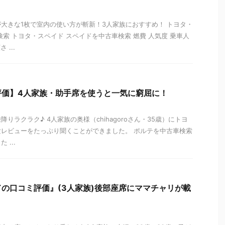
大きな1枚で室内の使い方が斬新！3人家族におすすめ！ トヨタ・
検索 トヨタ・スペイド スペイドを中古車検索 燃費 人気度 乗車人
 ...
評価】4人家族・助手席を使うと一気に窮屈に！
りラクラク♪ 4人家族の奥様（chihagoroさん・35歳）にトヨ
レビューをたっぷり聞くことができました。 ポルテを中古車検索
...
の口コミ評価』(3人家族)後部座席にママチャリが載