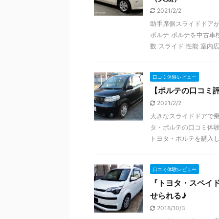
2021/2/2
助手席側スライドドアが
ポルテ ポルテを中古車
数 スライド 性能 室内広さ
口コミ体験レビュー
【ポルテの口コミ
2021/2/2
大きなスライドドアで乗降
タ・ポルテの口コミ体験
トヨタ・ポルテを購入した 
口コミ体験レビュー
『トヨタ・スペイド
せられる♪
2018/10/3