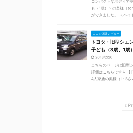
コンパクトなボディで室
も（1歳）＞の奥様（t
ができました。 スペイドを
口コミ体験レビュー
トヨタ・旧型シエン
子ども（3歳、1歳
2018/2/26
こちらのページは旧型シ
評価はこちらです↓ 【口
4人家族の奥様（I・Sさん・
« P