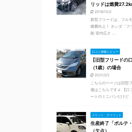
リッドは燃費27.2k
2018/10/2
新型フリードは、フルモデ
燃費向上！ ホンダ「フリ
能 室内広さ ...
口コミ体験レビュー
【旧型フリードの口
（1歳）の場合
2021/2/2
こちらのページは旧型フ
価はこちらです↓ 【口
ートのミニバンだけど、小
メリット・デメリット
生産終了「ポルテ・
（欠点）