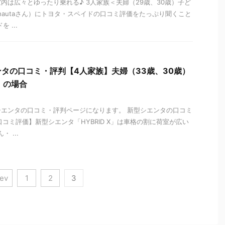
内は広々とゆったり乗れる♪ 3人家族＜夫婦（29歳、30歳）子ど
ohautaさん）にトヨタ・スペイドの口コミ評価をたっぷり聞くこと
 ...
タの口コミ・評判【4人家族】夫婦（33歳、30歳）
）の場合
エンタの口コミ・評判ページになります。 新型シエンタの口コミ
コミ評価】新型シエンタ「HYBRID X」は車格の割に荷室が広い
 ...
rev
1
2
3