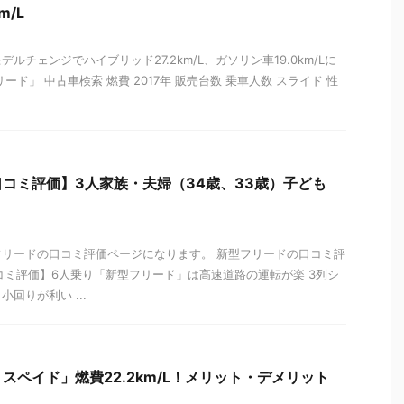
m/L
ルチェンジでハイブリッド27.2km/L、ガソリン車19.0km/Lに
ード」 中古車検索 燃費 2017年 販売台数 乗車人数 スライド 性
コミ評価】3人家族・夫婦（34歳、33歳）子ども
リードの口コミ評価ページになります。 新型フリードの口コミ評
コミ評価】6人乗り「新型フリード」は高速道路の運転が楽 3列シ
回りが利い ...
スペイド」燃費22.2km/L！メリット・デメリット