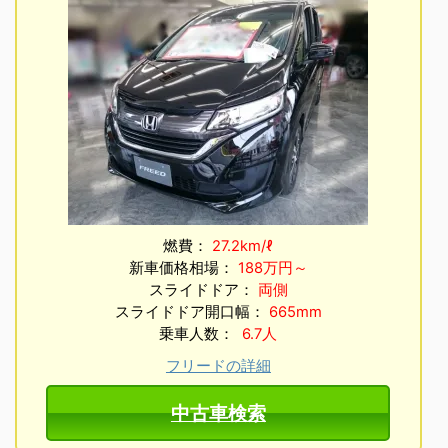
燃費：
27.2km/ℓ
新車価格相場：
188万円～
スライドドア：
両側
スライドドア開口幅：
665mm
乗車人数：
6.7人
フリードの詳細
中古車検索