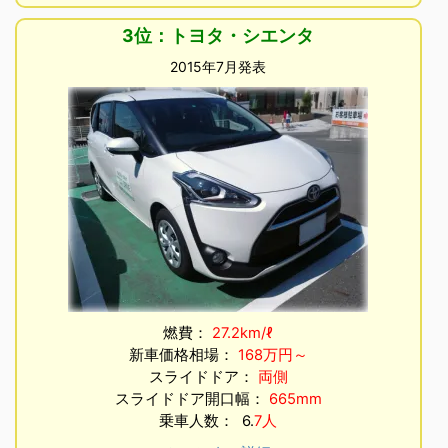
3位：トヨタ・シエンタ
2015年7月発表
燃費：
27.2km/ℓ
新車価格相場：
168万円～
スライドドア：
両側
スライドドア開口幅：
665mm
乗車人数： 6.
7人