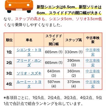
新型シエンタは6.5cm、新型ソリオは
6cm、スライドドアの開口幅が大きく
なり、
ステップの高さも、シエンタ5cm、ソリオ3.5cm低
く
なり乗降りしやすくなりました。
スライドド
中古車検
順位
車名
ア
ステップ高
索
開口幅
シエンタ・トヨ
中古車検
1位
665mm (1)
330mm (1)
タ
索
フリード・ホン
390mm
中古車検
2位
665mm (1)
ダ
(3)
索
640mm
360mm
中古車検
3位
ソリオ・スズキ
(3)
(2)
索
ルーミー・トヨ
597mm
370mm
中古車検
4位
タ
(4)
(4)
索
※各項目ごとに、1位5点、2位4点、3位3点、4位2点、5位
1点で合計点で総合ランキングを出しています。